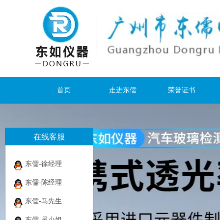
首页
走进东儒
荣誉证书
在线客服
东儒-徐经理
东儒-陈经理
东儒-马先生
东儒-吴小姐