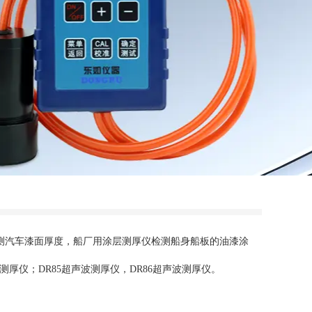
测汽车漆面厚度，船厂用涂层测厚仪检测船身船板的油漆涂
层测厚仪；DR85超声波测厚仪，DR86超声波测厚仪。