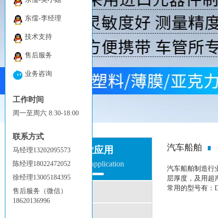
东儒-李经理
技术支持
售后服务
业务咨询
工作时间
周一
至
周六
8:30-18:00
联系方式
汽车船舶
行业应用
马经理
13202095573
Industry application
陈经理
18022472052
汽车船舶制造行
徐经理
13005184395
层厚度，及用超
常用的型号有：D
售后服务（微信）
表面处理
18620136996
五金电镀